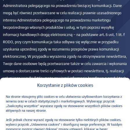
Administratora polegającego na prowadzeniu bieżącej komunikacji. Dane
mogą być również przetwarzane w celu realizacji prawnie uzasadnionego
interesu Administratora polegającego na prowadzeniu marketingu
bezpośredniego własnych produktów i usług, w tym poprzez wysyłkę
informacji handlowych drogą elektroniczną – na podstawie art. 6 ust. 1 lit. f
RODO, przy czym komunikacja taka odbywa się wyłącznie w przypadku
uzyskania uprzedniej zgody w rozumieniu przepisów prawa komunikacji
elektronicznej. W przypadku wyrażenia zgody na otrzymywanie newslettera,
Twoje dane osobowe będą przetwarzane także w celu zawarcia i wykonania
umowy o dostarczanie treści cyfrowych w postaci newslettera, tj. realizacji
usługi jego wysyłki (który może zawierać informacje handlowe o produktach
Korzystanie z plików cookies
i usługach Administratora) na podany adres e-mail – na podstawie art. 6 ust.
1 lit. b RODO. Przysługuje Ci prawo dostępu do Twoich danych, ich
Na stronie stosujemy pliki cookies w celu ułatwienia użytkownikom korzystania z
sprostowania, usunięcia, ograniczenia przetwarzania, przenoszenia danych
serwisu oraz w celach statystycznych i marketingowych. Wybierając przycisk
„Zaakceptuj wszystkie” wyrażasz zgodę na stosowanie wszystkich plików cookies
oraz wniesienia sprzeciwu. Masz również prawo do wniesienia skargi do
aktywnych na naszej stronie.
PUODO, jeśli w Twojej ocenie przetwarzamy dane w sposób nieprawidłowy.
Jeśli jednak chcesz wyrazić zgodę na stosowanie tylko niektórych plików cookies,
Więcej informacji w
Polityce prywatności
.
wybierz przycisk „Ustawienia cookies” i skonfiguruj swoje preferencje. W każdym
momencie możesz również dokonać zmiany ustawień, klikając w baner