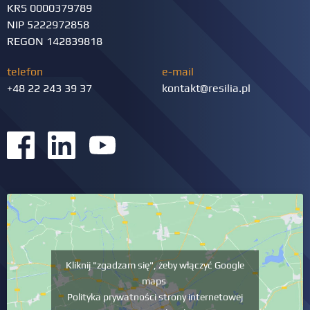
KRS 0000379789
NIP 5222972858
REGON 142839818
telefon
e-mail
+48 22 243 39 37
kontakt@resilia.pl
Kliknij "zgadzam się", żeby włączyć Google
maps
Polityka prywatności strony internetowej