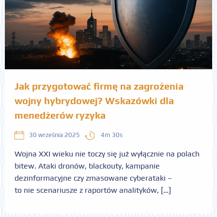
Jak przygotować firmę na zagrożenia
wojny hybrydowej? Wskazówki dla
menedżerów ryzyka
4m 30s
30 września 2025
Wojna XXI wieku nie toczy się już wyłącznie na polach
bitew. Ataki dronów, blackouty, kampanie
dezinformacyjne czy zmasowane cyberataki –
to nie scenariusze z raportów analityków, […]