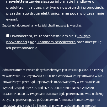
newslettera
zawierającego informacje handlowe o
produktach i usługach, w tym o nowościach i promocjach,
przesyłanego drogą elektroniczną na podany przeze mnie
e-mail.
Zgoda jest dobrowolna i w każdej chwili możesz ją wycofać.
Oświadczam, że zapoznałem/-am się z
Polityką
prywatności
i
Regulaminem newslettera
oraz akceptuję
ich postanowienia.
Administratorem Twoich danych osobowych jest Resilia Sp. z o.o. z siedzibą
w Warszawie, ul. Grzybowska 43, 00-855 Warszawa, zarejestrowana w KRS
prowadzonym przez Sąd Rejonowy dla m. st. Warszawy w Warszawie, XII
Wydział Gospodarczy KRS pod nr. KRS 0000379789, NIP 5222972858,
REGON 142839818. Twoje dane osobowe będą przetwarzane w celu obsługi
zapytania przesłanego za pośrednictwem formularza kontaktowego – na
podstawie art. 6 ust. 1 lit. f RODO, tj. prawnie uzasadnionego interesu