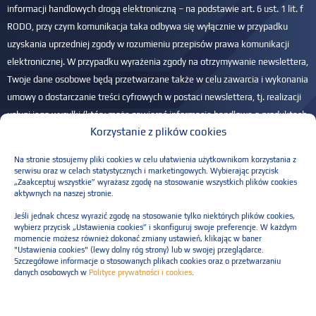
informacji handlowych drogą elektroniczną – na podstawie art. 6 ust. 1 lit. f
RODO, przy czym komunikacja taka odbywa się wyłącznie w przypadku
uzyskania uprzedniej zgody w rozumieniu przepisów prawa komunikacji
elektronicznej. W przypadku wyrażenia zgody na otrzymywanie newslettera,
Twoje dane osobowe będą przetwarzane także w celu zawarcia i wykonania
umowy o dostarczanie treści cyfrowych w postaci newslettera, tj. realizacji
usługi jego wysyłki (który może zawierać informacje handlowe o produktach
Korzystanie z plików cookies
i usługach Administratora) na podany adres e-mail – na podstawie art. 6 ust.
1 lit. b RODO. Przysługuje Ci prawo dostępu do Twoich danych, ich
Na stronie stosujemy pliki cookies w celu ułatwienia użytkownikom korzystania z
sprostowania, usunięcia, ograniczenia przetwarzania, przenoszenia danych
serwisu oraz w celach statystycznych i marketingowych. Wybierając przycisk
„Zaakceptuj wszystkie” wyrażasz zgodę na stosowanie wszystkich plików cookies
oraz wniesienia sprzeciwu. Masz również prawo do wniesienia skargi do
aktywnych na naszej stronie.
PUODO, jeśli w Twojej ocenie przetwarzamy dane w sposób nieprawidłowy.
Jeśli jednak chcesz wyrazić zgodę na stosowanie tylko niektórych plików cookies,
Więcej informacji w
Polityce prywatności
.
wybierz przycisk „Ustawienia cookies” i skonfiguruj swoje preferencje. W każdym
momencie możesz również dokonać zmiany ustawień, klikając w baner
Please leave this field empty.
"Ustawienia cookies" (lewy dolny róg strony) lub w swojej przeglądarce.
Szczegółowe informacje o stosowanych plikach cookies oraz o przetwarzaniu
danych osobowych w
Polityce prywatności i cookies
.