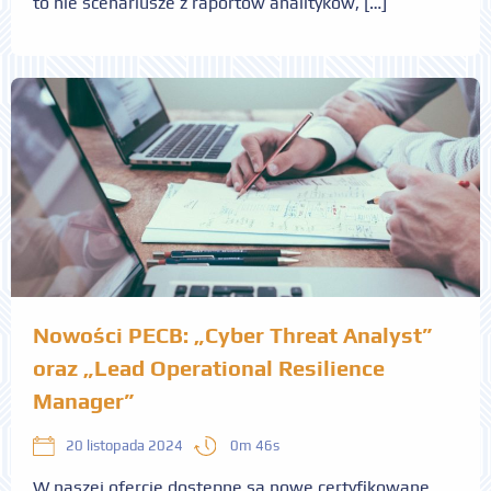
to nie scenariusze z raportów analityków, […]
Nowości PECB: „Cyber Threat Analyst”
oraz „Lead Operational Resilience
Manager”
0m 46s
20 listopada 2024
W naszej ofercie dostępne są nowe certyfikowane