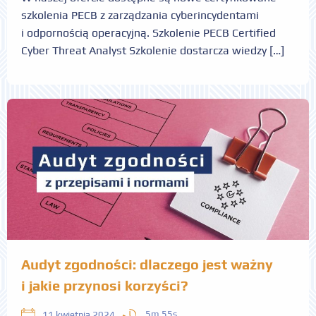
szkolenia PECB z zarządzania cyberincydentami
i odpornością operacyjną. Szkolenie PECB Certified
Cyber Threat Analyst Szkolenie dostarcza wiedzy […]
Audyt zgodności: dlaczego jest ważny
i jakie przynosi korzyści?
5m 55s
11 kwietnia 2024