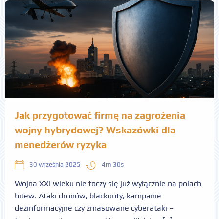
Jak przygotować firmę na zagrożenia
wojny hybrydowej? Wskazówki dla
menedżerów ryzyka
4m 30s
30 września 2025
Wojna XXI wieku nie toczy się już wyłącznie na polach
bitew. Ataki dronów, blackouty, kampanie
dezinformacyjne czy zmasowane cyberataki –