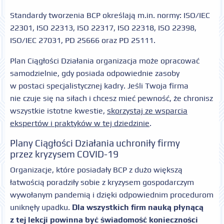
Standardy tworzenia BCP określają m.in. normy: ISO/IEC
22301, ISO 22313, ISO 22317, ISO 22318, ISO 22398,
ISO/IEC 27031, PD 25666 oraz PD 25111.
Plan Ciągłości Działania organizacja może opracować
samodzielnie, gdy posiada odpowiednie zasoby
w postaci specjalistycznej kadry. Jeśli Twoja firma
nie czuje się na siłach i chcesz mieć pewność, że chronisz
wszystkie istotne kwestie,
skorzystaj ze wsparcia
ekspertów i praktyków w tej dziedzinie
.
Plany Ciągłości Działania uchroniły firmy
przez kryzysem COVID-19
Organizacje, które posiadały BCP z dużo większą
łatwością poradziły sobie z kryzysem gospodarczym
wywołanym pandemią i dzięki odpowiednim procedurom
uniknęły upadku.
Dla wszystkich firm nauką płynącą
z tej lekcji powinna być świadomość konieczności