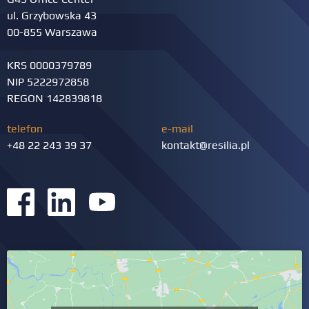
ul. Grzybowska 43
00-855 Warszawa
KRS 0000379789
NIP 5222972858
REGON 142839818
telefon
e-mail
+48 22 243 39 37
kontakt@resilia.pl