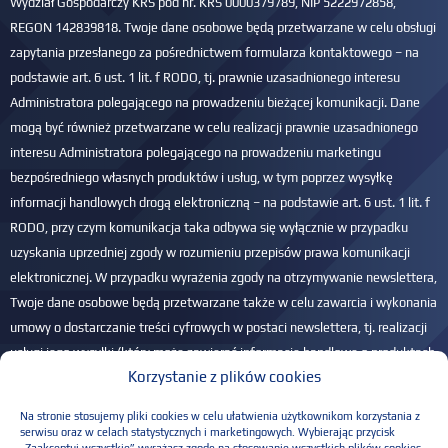
Wydział Gospodarczy KRS pod nr. KRS 0000379789, NIP 5222972858,
REGON 142839818. Twoje dane osobowe będą przetwarzane w celu obsługi
zapytania przesłanego za pośrednictwem formularza kontaktowego – na
podstawie art. 6 ust. 1 lit. f RODO, tj. prawnie uzasadnionego interesu
Administratora polegającego na prowadzeniu bieżącej komunikacji. Dane
mogą być również przetwarzane w celu realizacji prawnie uzasadnionego
interesu Administratora polegającego na prowadzeniu marketingu
bezpośredniego własnych produktów i usług, w tym poprzez wysyłkę
informacji handlowych drogą elektroniczną – na podstawie art. 6 ust. 1 lit. f
RODO, przy czym komunikacja taka odbywa się wyłącznie w przypadku
uzyskania uprzedniej zgody w rozumieniu przepisów prawa komunikacji
elektronicznej. W przypadku wyrażenia zgody na otrzymywanie newslettera,
Twoje dane osobowe będą przetwarzane także w celu zawarcia i wykonania
umowy o dostarczanie treści cyfrowych w postaci newslettera, tj. realizacji
usługi jego wysyłki (który może zawierać informacje handlowe o produktach
Korzystanie z plików cookies
i usługach Administratora) na podany adres e-mail – na podstawie art. 6 ust.
1 lit. b RODO. Przysługuje Ci prawo dostępu do Twoich danych, ich
Na stronie stosujemy pliki cookies w celu ułatwienia użytkownikom korzystania z
sprostowania, usunięcia, ograniczenia przetwarzania, przenoszenia danych
serwisu oraz w celach statystycznych i marketingowych. Wybierając przycisk