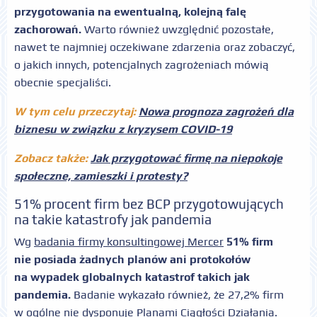
przygotowania na ewentualną, kolejną falę
zachorowań.
Warto również uwzględnić pozostałe,
nawet te najmniej oczekiwane zdarzenia oraz zobaczyć,
o jakich innych, potencjalnych zagrożeniach mówią
obecnie specjaliści.
W tym celu przeczytaj:
Nowa prognoza zagrożeń dla
biznesu w związku z kryzysem COVID-19
Zobacz także:
Jak przygotować firmę na niepokoje
społeczne, zamieszki i protesty?
51% procent firm bez BCP przygotowujących
na takie katastrofy jak pandemia
Wg
badania firmy konsultingowej Mercer
51% firm
nie posiada żadnych planów ani protokołów
na wypadek globalnych katastrof takich jak
pandemia.
Badanie wykazało również, że 27,2% firm
w ogólne nie dysponuje Planami Ciągłości Działania.