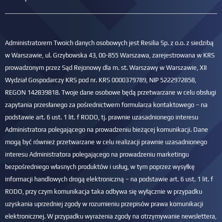
Administratorem Twoich danych osobowych jest Resilia Sp. z o.o. z siedzibą
w Warszawie, ul. Grzybowska 43, 00-855 Warszawa, zarejestrowana w KRS
prowadzonym przez Sąd Rejonowy dla m. st. Warszawy w Warszawie, XII
Wydział Gospodarczy KRS pod nr. KRS 0000379789, NIP 5222972858,
REGON 142839818. Twoje dane osobowe będą przetwarzane w celu obsługi
zapytania przesłanego za pośrednictwem formularza kontaktowego – na
podstawie art. 6 ust. 1 lit. f RODO, tj. prawnie uzasadnionego interesu
Administratora polegającego na prowadzeniu bieżącej komunikacji. Dane
mogą być również przetwarzane w celu realizacji prawnie uzasadnionego
interesu Administratora polegającego na prowadzeniu marketingu
bezpośredniego własnych produktów i usług, w tym poprzez wysyłkę
informacji handlowych drogą elektroniczną – na podstawie art. 6 ust. 1 lit. f
RODO, przy czym komunikacja taka odbywa się wyłącznie w przypadku
uzyskania uprzedniej zgody w rozumieniu przepisów prawa komunikacji
elektronicznej. W przypadku wyrażenia zgody na otrzymywanie newslettera,