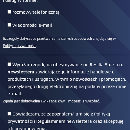
i usług w formie:
Zarządzanie ciągłością działania
postępowania z ryzykiem
rozmowy telefonicznej
Audyt bezpieczeństwa
teleinformatycznego
wiadomości e-mail
Praktyczne aspekty ochrony danych
Szczegóły dotyczące przetwarzania danych osobowych znajdują się w
osobowych
Polityce prywatności
.
Wyrażam zgodę na otrzymywanie od Resilia Sp. z o.o.
newslettera
zawierającego informacje handlowe o
produktach i usługach, w tym o nowościach i promocjach,
przesyłanego drogą elektroniczną na podany przeze mnie
e-mail.
Zgoda jest dobrowolna i w każdej chwili możesz ją wycofać.
Oświadczam, że zapoznałem/-am się z
Polityką
prywatności
i
Regulaminem newslettera
oraz akceptuję
ich postanowienia.