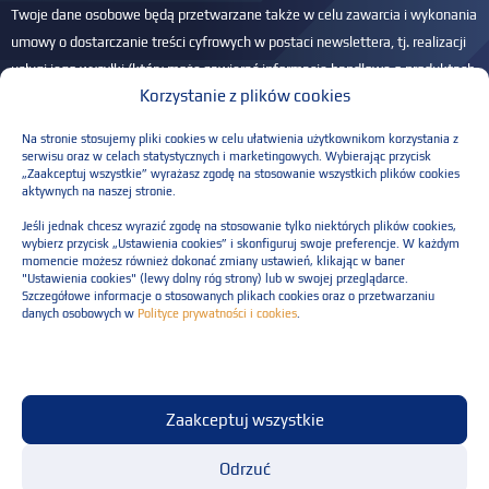
Twoje dane osobowe będą przetwarzane także w celu zawarcia i wykonania
umowy o dostarczanie treści cyfrowych w postaci newslettera, tj. realizacji
usługi jego wysyłki (który może zawierać informacje handlowe o produktach
Korzystanie z plików cookies
i usługach Administratora) na podany adres e-mail – na podstawie art. 6 ust.
1 lit. b RODO. Przysługuje Ci prawo dostępu do Twoich danych, ich
Na stronie stosujemy pliki cookies w celu ułatwienia użytkownikom korzystania z
sprostowania, usunięcia, ograniczenia przetwarzania, przenoszenia danych
serwisu oraz w celach statystycznych i marketingowych. Wybierając przycisk
„Zaakceptuj wszystkie” wyrażasz zgodę na stosowanie wszystkich plików cookies
oraz wniesienia sprzeciwu. Masz również prawo do wniesienia skargi do
aktywnych na naszej stronie.
PUODO, jeśli w Twojej ocenie przetwarzamy dane w sposób nieprawidłowy.
Jeśli jednak chcesz wyrazić zgodę na stosowanie tylko niektórych plików cookies,
Więcej informacji w
Polityce prywatności
.
wybierz przycisk „Ustawienia cookies” i skonfiguruj swoje preferencje. W każdym
momencie możesz również dokonać zmiany ustawień, klikając w baner
Please leave this field empty.
"Ustawienia cookies" (lewy dolny róg strony) lub w swojej przeglądarce.
Szczegółowe informacje o stosowanych plikach cookies oraz o przetwarzaniu
danych osobowych w
Polityce prywatności i cookies
.
Polityka prywatności
Zaakceptuj wszystkie
Regulaminu świadczenia usług
© Resilia Sp. z o.o. Wszelkie prawa zastrzeżone
Odrzuć