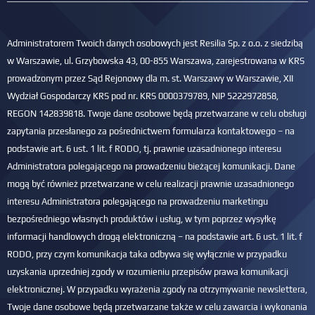
Administratorem Twoich danych osobowych jest Resilia Sp. z o.o. z siedzibą
w Warszawie, ul. Grzybowska 43, 00-855 Warszawa, zarejestrowana w KRS
prowadzonym przez Sąd Rejonowy dla m. st. Warszawy w Warszawie, XII
Wydział Gospodarczy KRS pod nr. KRS 0000379789, NIP 5222972858,
REGON 142839818. Twoje dane osobowe będą przetwarzane w celu obsługi
zapytania przesłanego za pośrednictwem formularza kontaktowego – na
podstawie art. 6 ust. 1 lit. f RODO, tj. prawnie uzasadnionego interesu
Administratora polegającego na prowadzeniu bieżącej komunikacji. Dane
mogą być również przetwarzane w celu realizacji prawnie uzasadnionego
interesu Administratora polegającego na prowadzeniu marketingu
bezpośredniego własnych produktów i usług, w tym poprzez wysyłkę
informacji handlowych drogą elektroniczną – na podstawie art. 6 ust. 1 lit. f
RODO, przy czym komunikacja taka odbywa się wyłącznie w przypadku
uzyskania uprzedniej zgody w rozumieniu przepisów prawa komunikacji
elektronicznej. W przypadku wyrażenia zgody na otrzymywanie newslettera,
Twoje dane osobowe będą przetwarzane także w celu zawarcia i wykonania