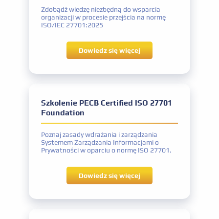
Podpisanie kodeksu etycznego PECB
Zdobądź wiedzę niezbędną do wsparcia
online z trenerem - 5; szkolenia self-study - 1.
organizacji w procesie przejścia na normę
ISO/IEC 27701:2025
Dowiedz się więcej
konkurencyjne ceny
Szkolenie PECB Certified ISO 27701
Foundation
Poznaj zasady wdrażania i zarządzania
Systemem Zarządzania Informacjami o
Prywatności w oparciu o normę ISO 27701.
Dowiedz się więcej