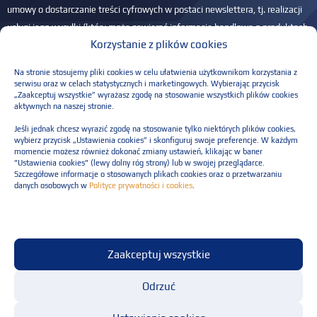
umowy o dostarczanie treści cyfrowych w postaci newslettera, tj. realizacji
usługi jego wysyłki (który może zawierać informacje handlowe o produktach
Korzystanie z plików cookies
i usługach Administratora) na podany adres e-mail – na podstawie art. 6 ust.
1 lit. b RODO. Przysługuje Ci prawo dostępu do Twoich danych, ich
Na stronie stosujemy pliki cookies w celu ułatwienia użytkownikom korzystania z
sprostowania, usunięcia, ograniczenia przetwarzania, przenoszenia danych
serwisu oraz w celach statystycznych i marketingowych. Wybierając przycisk
„Zaakceptuj wszystkie” wyrażasz zgodę na stosowanie wszystkich plików cookies
oraz wniesienia sprzeciwu. Masz również prawo do wniesienia skargi do
aktywnych na naszej stronie.
PUODO, jeśli w Twojej ocenie przetwarzamy dane w sposób nieprawidłowy.
Jeśli jednak chcesz wyrazić zgodę na stosowanie tylko niektórych plików cookies,
Więcej informacji w
Polityce prywatności
.
wybierz przycisk „Ustawienia cookies” i skonfiguruj swoje preferencje. W każdym
momencie możesz również dokonać zmiany ustawień, klikając w baner
Please leave this field empty.
"Ustawienia cookies" (lewy dolny róg strony) lub w swojej przeglądarce.
Szczegółowe informacje o stosowanych plikach cookies oraz o przetwarzaniu
danych osobowych w
Polityce prywatności i cookies
.
Polityka prywatności
Zaakceptuj wszystkie
Regulaminu świadczenia usług
© Resilia Sp. z o.o. Wszelkie prawa zastrzeżone
Odrzuć