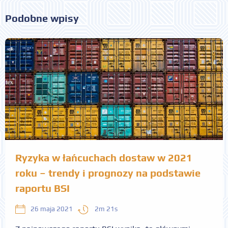
Podobne wpisy
Ryzyka w łańcuchach dostaw w 2021
roku – trendy i prognozy na podstawie
raportu BSI
2m 21s
26 maja 2021