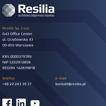
Resilia Sp. z o.o.
G43 Office Center
ul. Grzybowska 43
00-855 Warszawa
KRS 0000379789
NIP 5222972858
REGON 142839818
telefon
e-mail
+48 22 243 39 37
kontakt@resilia.pl