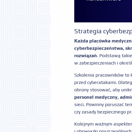
Strategia cyberbez
Każda placówka medyczna
cyberbezpieczeństwa, skro
rozwiązań
. Podstawą takie
w zabezpieczeniach i okreś
Szkolenia pracowników to 
przed cyberatakami. Dlatego
obrony stosować, aby unik
personel medyczny, admin
sieci. Powinny poruszać tem
czy zasady bezpiecznego pr
Kolejnym ważnym aspektem
i obowiązki poszczególnych 