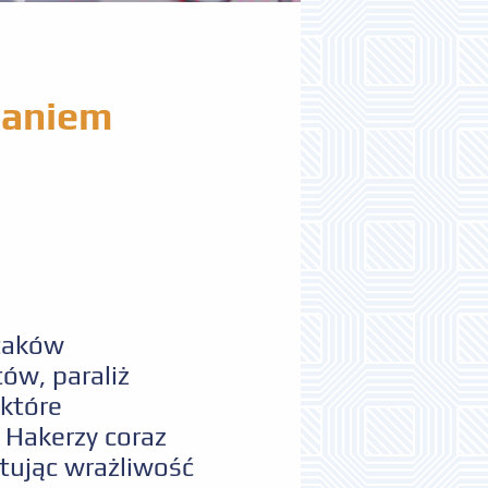
waniem
ataków
ów, paraliż
ektóre
 Hakerzy coraz
stując wrażliwość