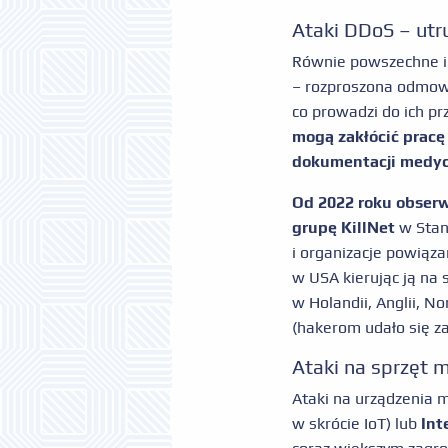
Ataki DDoS – utr
Równie powszechne i
– rozproszona odmowa
co prowadzi do ich p
mogą zakłócić pracę 
dokumentacji medyc
Od 2022 roku obserw
grupę KillNet
w Stana
i organizacje powiąz
w USA kierując ją na
w Holandii, Anglii, N
(hakerom udało się z
Ataki na sprzęt 
Ataki na urządzenia m
w skrócie IoT) lub
Int