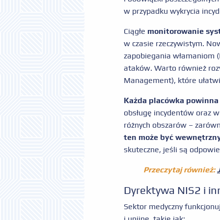
w przypadku wykrycia incyd
Ciągłe
monitorowanie sys
w czasie rzeczywistym. Now
zapobiegania włamaniom (I
ataków. Warto również rozw
Management), które ułatwi
Każda placówka powinna 
obsługę incydentów oraz wd
różnych obszarów – zarówno
ten może być wewnętrzny
skuteczne, jeśli są odpowie
Przeczytaj również:
Dyrektywa NIS2 i in
Sektor medyczny funkcjonu
i unijne, takie jak: