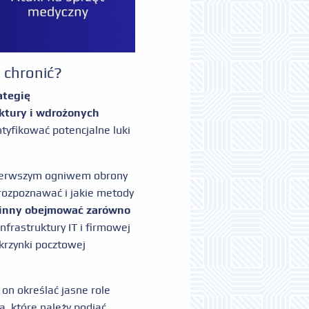
 chronić?
ategię
uktury i wdrożonych
ntyfikować potencjalne luki
 pierwszym ogniwem obrony
 rozpoznawać i jakie metody
winny obejmować zarówno
nfrastruktury IT i firmowej
skrzynki pocztowej
 on określać jasne role
a, które należy podjąć