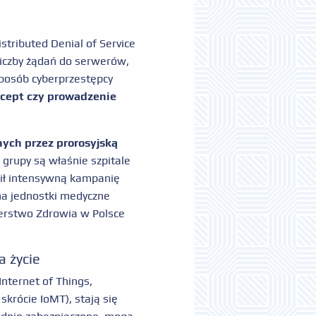
stributed Denial of Service
iczby żądań do serwerów,
sposób cyberprzestępcy
recept czy prowadzenie
ych przez prorosyjską
 grupy są właśnie szpitale
ził intensywną kampanię
na jednostki medyczne
sterstwo Zdrowia w Polsce
a życie
Internet of Things,
skrócie IoMT), stają się