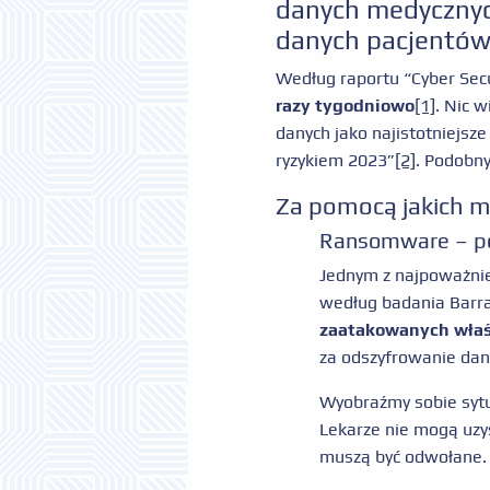
danych medycznych
danych pacjentów 
Według raportu “Cyber Secu
razy tygodniowo
[1]
. Nic 
danych jako najistotniejsze
ryzykiem 2023”
[2]
. Podobny
Za pomocą jakich m
Ransomware – po
Jednym z najpoważnie
według badania Barr
zaatakowanych właśn
za odszyfrowanie dan
Wyobraźmy sobie sytu
Lekarze nie mogą uzy
muszą być odwołane. To