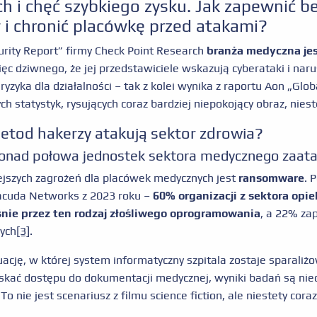
 i chęć szybkiego zysku. Jak zapewnić 
i chronić placówkę przed atakami?
rity Report” firmy Check Point Research
branża medyczna jes
więc dziwnego, że jej przedstawiciele wskazują cyberataki i na
 ryzyka dla działalności – tak z kolei wynika z raportu Aon „Gl
ch statystyk, rysujących coraz bardziej niepokojący obraz, nies
etod hakerzy atakują sektor zdrowia?
nad połowa jednostek sektora medycznego zaat
jszych zagrożeń dla placówek medycznych jest
ransomware
. 
acuda Networks z 2023 roku –
60% organizacji z sektora opie
ie przez ten rodzaj złośliwego oprogramowania
, a 22% zap
ych
[3]
.
ację, w której system informatyczny szpitala zostaje sparali
skać dostępu do dokumentacji medycznej, wyniki badań są nie
 nie jest scenariusz z filmu science fiction, ale niestety cora