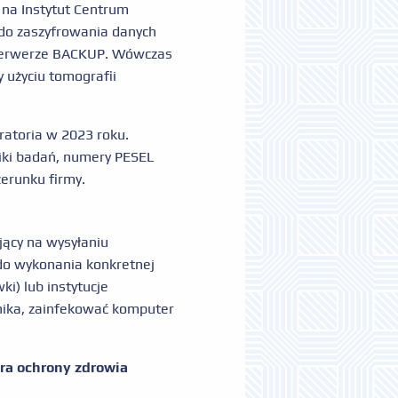
 na Instytut Centrum
 do zaszyfrowania danych
 serwerze BACKUP. Wówczas
y użyciu tomografii
atoria w 2023 roku.
iki badań, numery PESEL
zerunku firmy.
jący na wysyłaniu
 do wykonania konkretnej
i) lub instytucje
wnika, zainfekować komputer
ra ochrony zdrowia