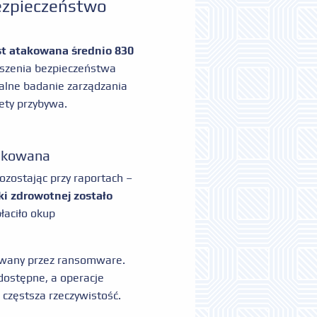
bezpieczeństwo
t atakowana średnio 830
ruszenia bezpieczeństwa
obalne badanie zarządzania
tety przybywa.
akowana
Pozostając przy raportach –
ki zdrowotnej zostało
łaciło okup
żowany przez ransomware.
dostępne, a operacje
z częstsza rzeczywistość.