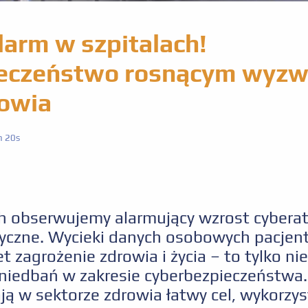
arm w szpitalach!
ieczeństwo rosnącym wyz
rowia
 20s
ch obserwujemy alarmujący wzrost cyber
yczne. Wycieki danych osobowych pacjent
 zagrożenie zdrowia i życia – to tylko ni
niedbań w zakresie cyberbezpieczeństwa.
ają w sektorze zdrowia łatwy cel, wykorzy