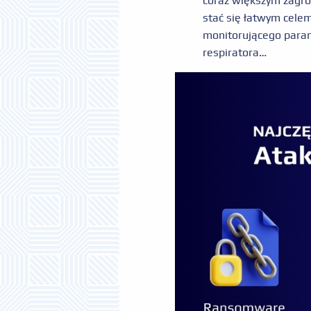
coraz większym zagro
stać się łatwym cele
monitorującego param
respiratora…