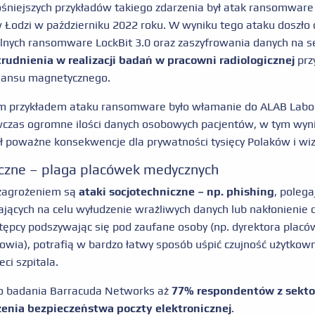
ośniejszych przykładów takiego zdarzenia był atak ransomware
w Łodzi w październiku 2022 roku. W wyniku tego ataku doszło
alnych ransomware LockBit 3.0 oraz zaszyfrowania danych na
udnienia w realizacji badań w pracowni radiologicznej
prz
nansu magnetycznego.
ym przykładem ataku ransomware było włamanie do ALAB Labor
czas ogromne ilości danych osobowych pacjentów, w tym wyn
ał poważne konsekwencje dla prywatności tysięcy Polaków i wi
iczne – plaga placówek medycznych
zagrożeniem są
ataki socjotechniczne – np. phishing
, polega
ających na celu wyłudzenie wrażliwych danych lub nakłonienie
tępcy podszywając się pod zaufane osoby (np. dyrektora placówk
rowia), potrafią w bardzo łatwy sposób uśpić czujność użytko
eci szpitala.
 badania Barracuda Networks aż
77% respondentów z sekto
enia bezpieczeństwa poczty elektronicznej
.