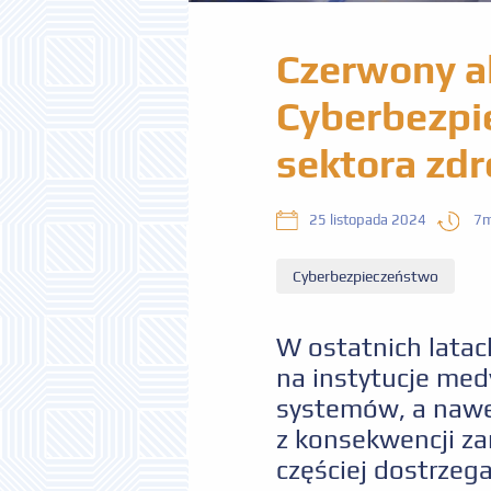
Czerwony al
Cyberbezp
sektora zd
7m
25 listopada 2024
Cyberbezpieczeństwo
W ostatnich lata
na instytucje med
systemów, a nawet
z konsekwencji za
częściej dostrzeg