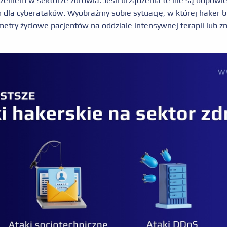
żeniem w sektorze zdrowia. Jeśli urządzenia te nie są odpow
m dla cyberataków. Wyobraźmy sobie sytuację, w której haker 
etry życiowe pacjentów na oddziale intensywnej terapii lub z