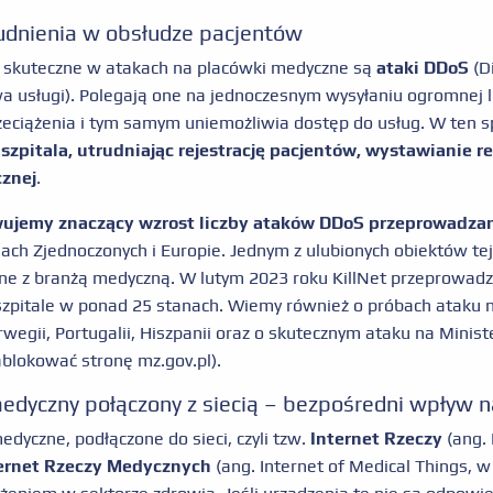
udnienia w obsłudze pacjentów
 skuteczne w atakach na placówki medyczne są
ataki DDoS
(Di
 usługi). Polegają one na jednoczesnym wysyłaniu ogromnej l
rzeciążenia i tym samym uniemożliwia dostęp do usług. W ten 
szpitala, utrudniając rejestrację pacjentów, wystawianie 
znej
.
ujemy znaczący wzrost liczby ataków DDoS przeprowadzan
ch Zjednoczonych i Europie. Jednym z ulubionych obiektów tej
ane z branżą medyczną. W lutym 2023 roku KillNet przeprowad
 szpitale w ponad 25 stanach. Wiemy również o próbach ataku 
orwegii, Portugalii, Hiszpanii oraz o skutecznym ataku na Mini
ablokować stronę mz.gov.pl).
medyczny połączony z siecią – bezpośredni wpływ n
edyczne, podłączone do sieci, czyli tzw.
Internet Rzeczy
(ang. 
ernet Rzeczy Medycznych
(ang. Internet of Medical Things, w 