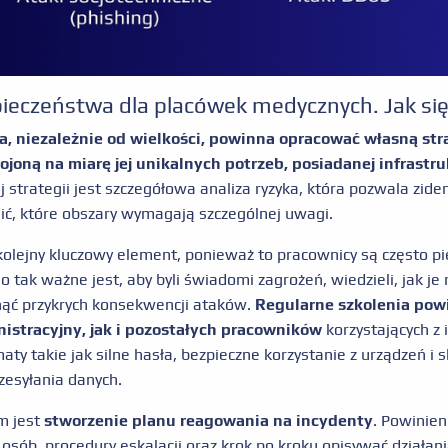
pieczeństwa dla placówek medycznych. Jak się
, niezależnie od wielkości, powinna opracować
własną str
joną na miarę jej unikalnych potrzeb, posiadanej infrastr
j strategii jest szczegółowa analiza ryzyka, która pozwala zide
lić, które obszary wymagają szczególnej uwagi.
kolejny kluczowy element, ponieważ to pracownicy są często
 tak ważne jest, aby byli świadomi zagrożeń, wiedzieli, jak je
nąć przykrych konsekwencji ataków.
Regularne szkolenia po
istracyjny, jak i pozostałych pracowników
korzystających z i
aty takie jak silne hasła, bezpieczne korzystanie z urządzeń i 
zesyłania danych.
 jest
stworzenie planu reagowania na incydenty
. Powinien
osób, procedury eskalacji oraz krok po kroku opisywać działani