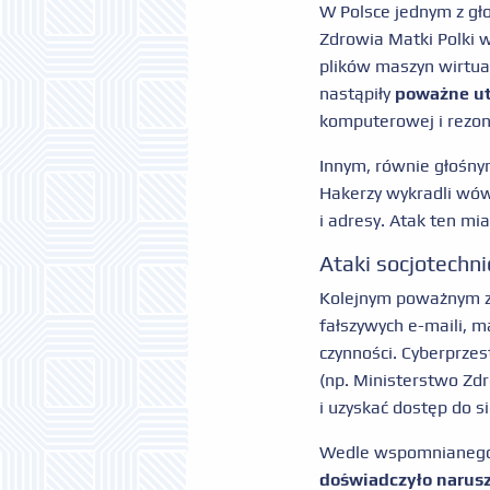
W Polsce jednym z gł
Zdrowia Matki Polki 
plików maszyn wirtu
nastąpiły
poważne utr
komputerowej i rezo
Innym, równie głośn
Hakerzy wykradli wów
i adresy. Atak ten mi
Ataki socjotechn
Kolejnym poważnym 
fałszywych e-maili, m
czynności. Cyberprzes
(np. Ministerstwo Zd
i uzyskać dostęp do si
Wedle wspomnianego
doświadczyło narusz