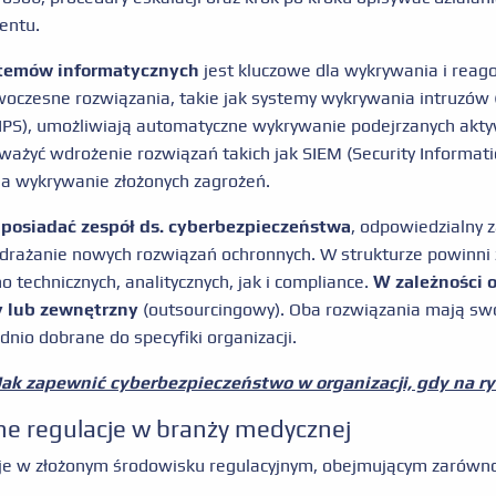
entu.
temów informatycznych
jest kluczowe dla wykrywania i reag
oczesne rozwiązania, takie jak systemy wykrywania intruzów 
PS), umożliwiają automatyczne wykrywanie podejrzanych akty
ażyć wdrożenie rozwiązań takich jak SIEM (Security Informat
a wykrywanie złożonych zagrożeń.
posiadać zespół ds. cyberbezpieczeństwa
, odpowiedzialny 
rażanie nowych rozwiązań ochronnych. W strukturze powinni zn
 technicznych, analitycznych, jak i compliance.
W zależności o
 lub zewnętrzny
(outsourcingowy). Oba rozwiązania mają swo
dnio dobrane do specyfiki organizacji.
Jak zapewnić cyberbezpieczeństwo w organizacji, gdy na ry
ne regulacje w branży medycznej
je w złożonym środowisku regulacyjnym, obejmującym zarówno 