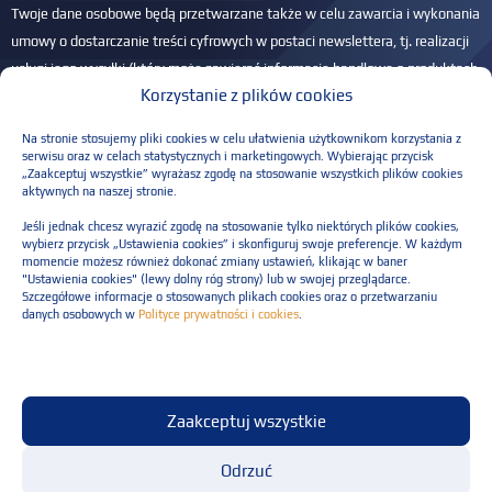
Twoje dane osobowe będą przetwarzane także w celu zawarcia i wykonania
umowy o dostarczanie treści cyfrowych w postaci newslettera, tj. realizacji
usługi jego wysyłki (który może zawierać informacje handlowe o produktach
Korzystanie z plików cookies
i usługach Administratora) na podany adres e-mail – na podstawie art. 6 ust.
1 lit. b RODO. Przysługuje Ci prawo dostępu do Twoich danych, ich
Na stronie stosujemy pliki cookies w celu ułatwienia użytkownikom korzystania z
sprostowania, usunięcia, ograniczenia przetwarzania, przenoszenia danych
serwisu oraz w celach statystycznych i marketingowych. Wybierając przycisk
„Zaakceptuj wszystkie” wyrażasz zgodę na stosowanie wszystkich plików cookies
oraz wniesienia sprzeciwu. Masz również prawo do wniesienia skargi do
aktywnych na naszej stronie.
PUODO, jeśli w Twojej ocenie przetwarzamy dane w sposób nieprawidłowy.
Jeśli jednak chcesz wyrazić zgodę na stosowanie tylko niektórych plików cookies,
Więcej informacji w
Polityce prywatności
.
wybierz przycisk „Ustawienia cookies” i skonfiguruj swoje preferencje. W każdym
momencie możesz również dokonać zmiany ustawień, klikając w baner
Please leave this field empty.
"Ustawienia cookies" (lewy dolny róg strony) lub w swojej przeglądarce.
Szczegółowe informacje o stosowanych plikach cookies oraz o przetwarzaniu
danych osobowych w
Polityce prywatności i cookies
.
Polityka prywatności
Zaakceptuj wszystkie
Regulaminu świadczenia usług
© Resilia Sp. z o.o. Wszelkie prawa zastrzeżone
Odrzuć