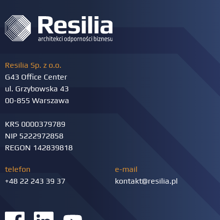
Resilia Sp. z o.o.
G43 Office Center
ul. Grzybowska 43
00-855 Warszawa
KRS 0000379789
NIP 5222972858
REGON 142839818
telefon
e-mail
+48 22 243 39 37
kontakt@resilia.pl