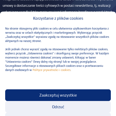
umowy o dostarczanie treści cyfrowych w postaci newslettera, tj. realizacji
usługi jego wysyłki (który może zawierać informacje handlowe o produktach
Korzystanie z plików cookies
i usługach Administratora) na podany adres e-mail – na podstawie art. 6 ust.
1 lit. b RODO. Przysługuje Ci prawo dostępu do Twoich danych, ich
Na stronie stosujemy pliki cookies w celu ułatwienia użytkownikom korzystania z
sprostowania, usunięcia, ograniczenia przetwarzania, przenoszenia danych
serwisu oraz w celach statystycznych i marketingowych. Wybierając przycisk
„Zaakceptuj wszystkie” wyrażasz zgodę na stosowanie wszystkich plików cookies
oraz wniesienia sprzeciwu. Masz również prawo do wniesienia skargi do
aktywnych na naszej stronie.
PUODO, jeśli w Twojej ocenie przetwarzamy dane w sposób nieprawidłowy.
Jeśli jednak chcesz wyrazić zgodę na stosowanie tylko niektórych plików cookies,
Więcej informacji w
Polityce prywatności
.
wybierz przycisk „Ustawienia cookies” i skonfiguruj swoje preferencje. W każdym
momencie możesz również dokonać zmiany ustawień, klikając w baner
Please leave this field empty.
"Ustawienia cookies" (lewy dolny róg strony) lub w swojej przeglądarce.
Szczegółowe informacje o stosowanych plikach cookies oraz o przetwarzaniu
danych osobowych w
Polityce prywatności i cookies
.
Polityka prywatności
Zaakceptuj wszystkie
Regulaminu świadczenia usług
© Resilia Sp. z o.o. Wszelkie prawa zastrzeżone
Odrzuć