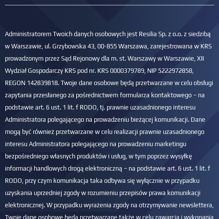
Administratorem Twoich danych osobowych jest Resilia Sp. z o.o. z siedzibą
w Warszawie, ul. Grzybowska 43, 00-855 Warszawa, zarejestrowana w KRS
prowadzonym przez Sąd Rejonowy dla m. st. Warszawy w Warszawie, XII
Wydział Gospodarczy KRS pod nr. KRS 0000379789, NIP 5222972858,
REGON 142839818. Twoje dane osobowe będą przetwarzane w celu obsługi
zapytania przesłanego za pośrednictwem formularza kontaktowego – na
podstawie art. 6 ust. 1 lit. f RODO, tj. prawnie uzasadnionego interesu
Administratora polegającego na prowadzeniu bieżącej komunikacji. Dane
mogą być również przetwarzane w celu realizacji prawnie uzasadnionego
interesu Administratora polegającego na prowadzeniu marketingu
bezpośredniego własnych produktów i usług, w tym poprzez wysyłkę
informacji handlowych drogą elektroniczną – na podstawie art. 6 ust. 1 lit. f
RODO, przy czym komunikacja taka odbywa się wyłącznie w przypadku
uzyskania uprzedniej zgody w rozumieniu przepisów prawa komunikacji
elektronicznej. W przypadku wyrażenia zgody na otrzymywanie newslettera,
Twoje dane osobowe będą przetwarzane także w celu zawarcia i wykonania