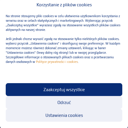
Korzystanie z plików cookies
i usługach Administratora) na podany adres e-mail – na podstawie art. 6 ust.
1 lit. b RODO. Przysługuje Ci prawo dostępu do Twoich danych, ich
Na stronie stosujemy pliki cookies w celu ułatwienia użytkownikom korzystania z
sprostowania, usunięcia, ograniczenia przetwarzania, przenoszenia danych
serwisu oraz w celach statystycznych i marketingowych. Wybierając przycisk
„Zaakceptuj wszystkie” wyrażasz zgodę na stosowanie wszystkich plików cookies
oraz wniesienia sprzeciwu. Masz również prawo do wniesienia skargi do
aktywnych na naszej stronie.
PUODO, jeśli w Twojej ocenie przetwarzamy dane w sposób nieprawidłowy.
Jeśli jednak chcesz wyrazić zgodę na stosowanie tylko niektórych plików cookies,
Więcej informacji w
Polityce prywatności
.
wybierz przycisk „Ustawienia cookies” i skonfiguruj swoje preferencje. W każdym
momencie możesz również dokonać zmiany ustawień, klikając w baner
Please leave this field empty.
"Ustawienia cookies" (lewy dolny róg strony) lub w swojej przeglądarce.
Szczegółowe informacje o stosowanych plikach cookies oraz o przetwarzaniu
danych osobowych w
Polityce prywatności i cookies
.
Polityka prywatności
Zaakceptuj wszystkie
Regulaminu świadczenia usług
© Resilia Sp. z o.o. Wszelkie prawa zastrzeżone
Odrzuć
Ustawienia cookies
Projekt i realizacja