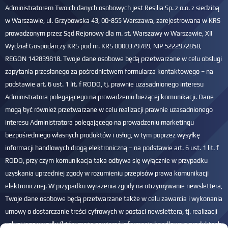
Administratorem Twoich danych osobowych jest Resilia Sp. z o.o. z siedzibą
w Warszawie, ul. Grzybowska 43, 00-855 Warszawa, zarejestrowana w KRS
prowadzonym przez Sąd Rejonowy dla m. st. Warszawy w Warszawie, XII
Wydział Gospodarczy KRS pod nr. KRS 0000379789, NIP 5222972858,
REGON 142839818. Twoje dane osobowe będą przetwarzane w celu obsługi
zapytania przesłanego za pośrednictwem formularza kontaktowego – na
podstawie art. 6 ust. 1 lit. f RODO, tj. prawnie uzasadnionego interesu
Administratora polegającego na prowadzeniu bieżącej komunikacji. Dane
mogą być również przetwarzane w celu realizacji prawnie uzasadnionego
interesu Administratora polegającego na prowadzeniu marketingu
bezpośredniego własnych produktów i usług, w tym poprzez wysyłkę
informacji handlowych drogą elektroniczną – na podstawie art. 6 ust. 1 lit. f
RODO, przy czym komunikacja taka odbywa się wyłącznie w przypadku
uzyskania uprzedniej zgody w rozumieniu przepisów prawa komunikacji
elektronicznej. W przypadku wyrażenia zgody na otrzymywanie newslettera,
Twoje dane osobowe będą przetwarzane także w celu zawarcia i wykonania
umowy o dostarczanie treści cyfrowych w postaci newslettera, tj. realizacji
usługi jego wysyłki (który może zawierać informacje handlowe o produktach