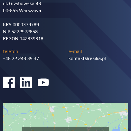
ul. Grzybowska 43
00-855 Warszawa
KRS 0000379789
NIP 5222972858
REGON 142839818
telefon
e-mail
+48 22 243 39 37
kontakt@resilia.pl