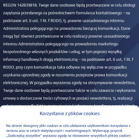
REGON 142839818. Twoje dane osobowe będą przetwarzane w celu obsługi
zapytania przesłanego za pośrednictwem formularza kontaktowego – na
podstawie art. 6 ust. 1 lit. f RODO, tj. prawnie uzasadnionego interesu
Administratora polegającego na prowadzeniu bieżącej komunikacji. Dane
mogą być również przetwarzane w celu realizacji prawnie uzasadnionego
interesu Administratora polegającego na prowadzeniu marketingu
bezpośredniego własnych produktów i usług, w tym poprzez wysyłkę
informacji handlowych drogą elektroniczną – na podstawie art. 6 ust. 1 lit. f
RODO, przy czym komunikacja taka odbywa się wyłącznie w przypadku
uzyskania uprzedniej zgody w rozumieniu przepisów prawa komunikacji
elektronicznej. W przypadku wyrażenia zgody na otrzymywanie newslettera,
Twoje dane osobowe będą przetwarzane także w celu zawarcia i wykonania
umowy o dostarczanie treści cyfrowych w postaci newslettera, tj. realizacji
usługi jego wysyłki (który może zawierać informacje handlowe o produktach
Korzystanie z plików cookies
i usługach Administratora) na podany adres e-mail – na podstawie art. 6 ust.
1 lit. b RODO. Przysługuje Ci prawo dostępu do Twoich danych, ich
Na stronie stosujemy pliki cookies w celu ułatwienia użytkownikom korzystania z
sprostowania, usunięcia, ograniczenia przetwarzania, przenoszenia danych
serwisu oraz w celach statystycznych i marketingowych. Wybierając przycisk
„Zaakceptuj wszystkie” wyrażasz zgodę na stosowanie wszystkich plików cookies
oraz wniesienia sprzeciwu. Masz również prawo do wniesienia skargi do